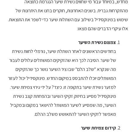
מחדש, במיוחד עבור מי שחווים נשירת שיער הנגרמת כתוצאה
מהתקרחות גברית. בשנים האחרונות, חוקרים בחנו את היתרונות של
שימוש במינוקסידיל בשילוב עם השתלות שיער כדי לשפר את התוצאות.
אלו עיקרי הדברים שהם מצאו:
צמצום נשירת השיער
בחודשים הראשונים לאחר השתלת שיער, נורמלי לחוות נשירת
של שיער. הסיבה לכך היא שהזקיקים המושתלים עלולים לעבור
מה שנקרא "שלב הלם" שבו ציר השיער נושר כך שהזקיקים
המושתלים יוכלו להתבסס במיקום החדש. מינוקסידיל יכול לעזור
למזער נשירת שיער בתקופה זו. כיצד? על ידי גירוי צמיחת שיער.
מינוקסידיל מסייע בחיזוק זקיקי השיער ובהפחתת קצב נשירת
השיער, מה שמסייע לשיער המושתל להישאר במקום ובמקביל
מאפשר לזקיקי השיער להתאושש משלב ההלם.
קידום צמיחת שיער