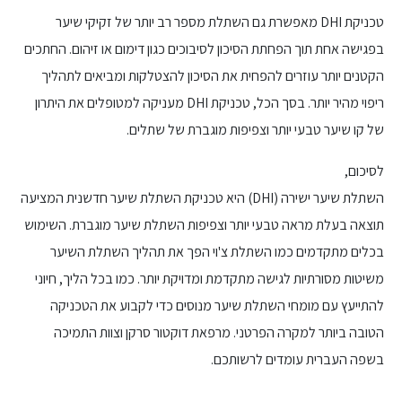
טכניקת DHI מאפשרת גם השתלת מספר רב יותר של זקיקי שיער
בפגישה אחת תוך הפחתת הסיכון לסיבוכים כגון דימום או זיהום. החתכים
הקטנים יותר עוזרים להפחית את הסיכון להצטלקות ומביאים לתהליך
ריפוי מהיר יותר. בסך הכל, טכניקת DHI מעניקה למטופלים את היתרון
של קו שיער טבעי יותר וצפיפות מוגברת של שתלים.
לסיכום,
השתלת שיער ישירה (DHI) היא טכניקת השתלת שיער חדשנית המציעה
תוצאה בעלת מראה טבעי יותר וצפיפות השתלת שיער מוגברת. השימוש
בכלים מתקדמים כמו השתלת צ'וי הפך את תהליך השתלת השיער
משיטות מסורתיות לגישה מתקדמת ומדויקת יותר. כמו בכל הליך, חיוני
להתייעץ עם מומחי השתלת שיער מנוסים כדי לקבוע את הטכניקה
הטובה ביותר למקרה הפרטני. מרפאת דוקטור סרקן וצוות התמיכה
בשפה העברית עומדים לרשותכם.