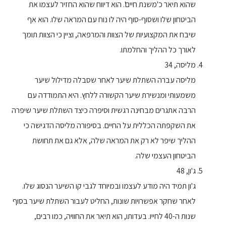
שהוא תיאר כ'משנת חיים'. הוא דיווח שהוא החזיר לעצמו את
הביטחון שלו ושסוף-סוף היה לו נוח עם המראה שלו. הוא אף
שיבח את המקצועיות של הצוות והמרפאה, וציין כי הצוות תומך
לאורך כל ההליך והחלמתו.
מליסה, 34
מליסה עברה השתלת שיער לאחר שסבלה מדילול שיער
משמעותי ומנשירת שיער הקשורה ללחץ. היא התמודדה עם
הרבה אתגרים מבחינה רגשית וסיפרה כיצד השתלת שיער שיפרה
את השקפתה הכללית על החיים. בסיפורה מליסה הדגישה כי
ההליך שיפר לא רק את המראה שלה, אלא גם את תחושת
הביטחון העצמי שלה.
ג'ון, 48
ג'ון תמיד היה מודע לעצמו ובמיוחד לגבי קו השיער הנסוג שלו.
לאחר שחקר אפשרויות שונות, החליט לעבור השתלת שיער בסוף
שנות ה-40 לחייו. בעדותו, הוא תיאר את החוויה, כמו רבים,