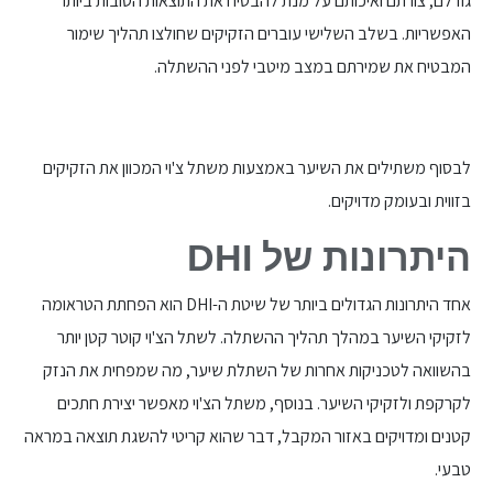
גודלם, צורתם ואיכותם על מנת להבטיח את התוצאות הטובות ביותר
האפשריות. בשלב השלישי עוברים הזקיקים שחולצו תהליך שימור
המבטיח את שמירתם במצב מיטבי לפני ההשתלה.
לבסוף משתילים את השיער באמצעות משתל צ'וי המכוון את הזקיקים
בזווית ובעומק מדויקים.
היתרונות של DHI
אחד היתרונות הגדולים ביותר של שיטת ה-DHI הוא הפחתת הטראומה
לזקיקי השיער במהלך תהליך ההשתלה. לשתל הצ'וי קוטר קטן יותר
בהשוואה לטכניקות אחרות של השתלת שיער, מה שמפחית את הנזק
לקרקפת ולזקיקי השיער. בנוסף, משתל הצ'וי מאפשר יצירת חתכים
קטנים ומדויקים באזור המקבל, דבר שהוא קריטי להשגת תוצאה במראה
טבעי.