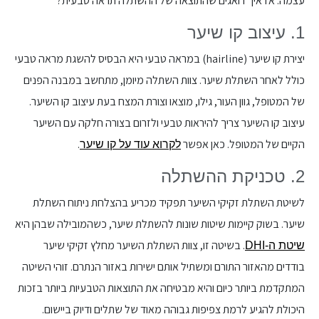
עצמה. אז איך דואגים שהתוצאה של ההשתלה תראה טבעית?
1. עיצוב קו שיער
יצירת קו שיער (hairline) במראה טבעי היא הבסיס להשגת מראה טבעי
כולל לאחר השתלת שיער. צוות השתלה מיומן, מתחשב במבנה הפנים
של המטופל, גוון העור, גילו, מוצאו וצורת המצח בעת עיצוב קו השיער.
עיצוב קו השיער צריך להיראות טבעי ולזרום בצורה חלקה עם השיער
הקיים של המטופל. כאן אפשר
.
לקרוא עוד על קו שיער
2. טכניקת ההשתלה
לשיטת השתלת זקיקי השיער תפקיד מכריע בהצלחת ניתוח השתלת
שיער. בשוק קיימות שיטות שונות להשתלת שיער, כשהמובילה שבהן היא
. בשיטה זו, צוות השתלת השיער מחלץ זקיקי שיער
שיטת ה-DHI
בודדים מהאזור התורם ומשתיל אותם ישירות באזור הנתרם. זוהי השיטה
המתקדמת ביותר כיום והיא מבטיחה את התוצאות הטבעיות ביותר בזכות
היכולת להגיע לרמת צפיפות גבוהה מאוד של שתלים ודיוק ביישום.