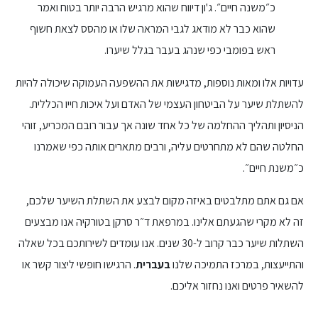
כ״משנה חיים״. ג'ון דיווח שהוא מרגיש הרבה יותר בטוח ואמר
שהוא כבר לא מודאג לגבי המראה שלו או מהסס לצאת חשוף
ראש בפומבי כפי שנהג בעבר בגלל שיערו.
עדויות אלו ומאות נוספות, מדגישות את ההשפעה העמוקה שיכולה להיות
להשתלת שיער על הביטחון העצמי של האדם ועל איכות חייו הכללית.
הניסיון ותהליך ההחלמה של כל אחד שונה אך עבור רובם המכריע, זוהי
החלטה שהם לא מתחרטים עליה, ורבים מתארים אותה כפי שאמרנו
כ״משנת חיים״.
אם גם אתם מתלבטים באיזה מקום לבצע את השתלת השיער שלכם,
זה לא מקרי שהגעתם אלינו. במרפאת ד״ר סרקן בטורקיה אנו מבצעים
השתלות שיער כבר קרוב ל-30 שנים. אנו עומדים לשירותכם בכל שאלה
והתייעצות, במרכז התמיכה שלנו
בעברית
. הרגישו חופשי ליצור קשר או
להשאיר פרטים ואנו נחזור אליכם.