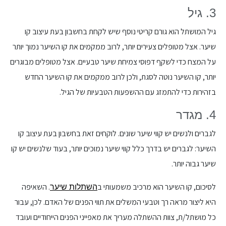
3. גיל
גיל המושתל הוא גורם קריטי נוסף שיש לקחת בחשבון בעת עיצוב קו
שיער. אצל מטופלים צעירים יותר, לרוב ממקמים את קו השיער נמוך יותר
על המצח כדי לשקף דפוסי צמיחת שיער טבעיים. אצל מטופלים מבוגרים
יותר, קו השיער נוטה לסגת, ולכן לרוב ממקמים את קו השיער החדש
בזהירות כדי להתמזג עם ההשפעות הטבעיות של הגיל.
4. מגדר
לגברים ולנשים יש קווי שיער שונים. לוקחים זאת בחשבון בעת עיצוב קו
השיער: לגברים יש בדרך כלל קווי שיער נמוכים יותר, בעוד שלנשים יש קו
שיער גבוה יותר.
לסיכום, קו השיער הוא מרכיב משמעותי ב
. השאיפה
השתלות שיער
היא ליצור מראה רך וטבעי המשלים את תווי הפנים של האדם. לכן, עבור
כל מושתל/ת, צוות ההשתלה מעריך את מאפייני הפנים הייחודיים ועובד