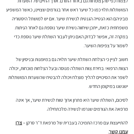
לצמוח כפי שהן צומחות גם באזור התורם. אורך החיים של השערות
המושתלות תלוי כמו כל שיער ראש אחר בגורמים שצויינו, כאשר המשפיע
מביניהם הוא הנטייה הגנטית לנשירת שיער. אם יש למושתל היסטוריה
משפחתית כזאת, ייתכן שיחווה נשירת שיער נוספת גם לאחר הניתוח.
במקרה זה, אפשר לבדוק האם ניתן לעבור השתלת שיער נוספת כדי
לשמור על צפיפות השיער.
חשוב לציין כי הצלחת השתלת שיער תלויה גם במיומנות ובניסיון של
הצוות הרפואי. בחירת צוות השתלה מנוסה ובעל הצלחות מוכחות, יכולה
לשפר את הסיכויים להליך מוצלח ויכולה להבטיח שהשערות המושתלות
ישגשגו במיקומן החדש.
לסיכום, השתלת שיער היא פתרון ארוך טווח לנשירת שיער, אך אינה
מרפאה את הגורמים שגרמו לנשירה מלכתחילה.
להתייעצות עם מרכז התמיכה בעברית של מרפאת ד״ר סרקן –
צרו
.
עמנו קשר