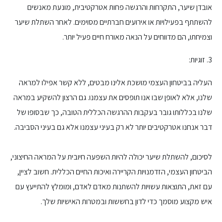
אובדן שיער, התקרחות והרגשה פחות אטרקטיבית, מונעת מאנשים
להשתתף בפעילויות או אירועים חברתיים מסוימים. לאחר השתלת שיער
וצמיחתו, הם מדווחים על הנאה מאורח חיים פעיל יותר.
3. זוגיות:
העליה בביטחון העצמי מושכת אלינו מבטים, ללא קשר אפילו למראה
שלנו, אלא לאופן שבו אנו תופסים את עצמנו. גם הרצון להשקיע במראה
שלנו בכללותו גובר בעקבות ההרגשה הכללית הטובה, כך שבסופו של
דבר אנחנו אטרקטיבים יותר לא רק בעיני עצמנו אלא גם בעיני הסביבה.
לסיכום, להשתלת שיער יכולה להיות השפעה חיובית על המראה החיצוני,
הביטחון העצמי, הזדמנויות הקריירה ואיכות החיים הכללית. חשוב לציין,
עם זאת, התוצאות עשויות להשתנות מאדם לאדם, ומומלץ להתייעץ עם
איש מקצוע מוסמך כדי לדון בחששות ובמטרות האישיות שלך.