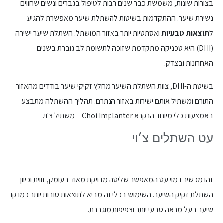
בצורות שונות, משמשת כבר שנים רבות לטיפול בגברים ונשים שחווים
נשירת שיער. ההתקדמות בשיטות להשתלת שיער מאפשרת להגיע
ל
תוצאות טבעיות
ואסתטיות יותר באזור המושתל. השתלת שיער ישירה
(DHI) היא טכניקה מתקדמת שזוכה לתשומת לב גוברת בשנים
האחרונות ובצדק.
בשיטת ה-DHI, צוות השתלת השיער מחלץ זקיקי שיער בודדים מהאזור
התורם ומשתיל אותם ישירות באזור הנתרם. תהליך ההשתלה מתבצע
באמצעות כלי מיוחד הנקרא Choi Implanter – משתיל צ'וי.
עט השתלים צ׳וי
זהו מכשיר דמוי עט המאפשר שליטה מדויקת מאוד בעומק, זווית וכיוון
השתלת זקיק השיער. השימוש בכלי זה מביא לתוצאות טובות יותר כמו קו
שיער בעל מראה טבעי יותר וצפיפות מוגברת.